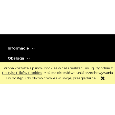
Informacje
Obsługa
Strona korzysta z plików cookies w celu realizacji usług i zgodnie z
Strefa Klienta
Polityką Plików Cookies
. Możesz określić warunki przechowywania
lub dostępu do plików cookies w Twojej przeglądarce.
Strefa Marek
Oprogramowanie:
Shoper