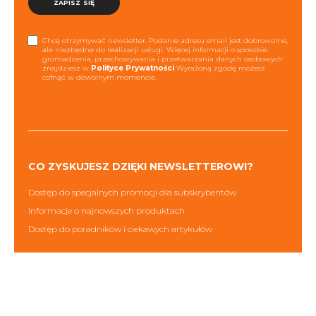
ZAPISZ SIĘ
Chcę otrzymywać newsletter. Podanie adresu email jest dobrowolne,
ale niezbędne do realizacji usługi. Więcej informacji o sposobie
gromadzenia, przechowywania i przetwarzania danych osobowych
znajdziesz w
Polityce Prywatności
Wyrażoną zgodę możesz
cofnąć w dowolnym momencie.
CO ZYSKUJESZ DZIĘKI NEWSLETTEROWI?
Dostęp do specjalnych promocji dla subskrybentów
Informacje o najnowszych produktach
Dostęp do poradników i ciekawych artykułów