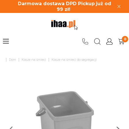
Darmowa dostawa DPD Pickup
już od
99
zł!
|
|
|
Dom
Kosze na śmieci
Kosze na śmieci do segregacji