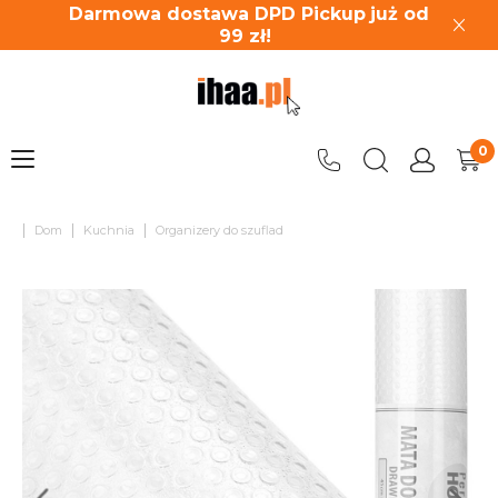
Darmowa dostawa DPD Pickup
już od
99
zł!
|
|
|
Dom
Kuchnia
Organizery do szuflad