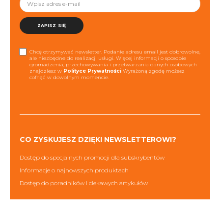
ZAPISZ SIĘ
Chcę otrzymywać newsletter. Podanie adresu email jest dobrowolne,
ale niezbędne do realizacji usługi. Więcej informacji o sposobie
gromadzenia, przechowywania i przetwarzania danych osobowych
znajdziesz w
Polityce Prywatności
Wyrażoną zgodę możesz
cofnąć w dowolnym momencie.
CO ZYSKUJESZ DZIĘKI NEWSLETTEROWI?
Dostęp do specjalnych promocji dla subskrybentów
Informacje o najnowszych produktach
Dostęp do poradników i ciekawych artykułów