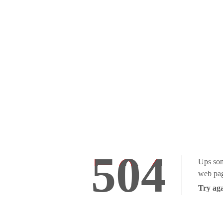
504
Ups som
web pag
Try aga