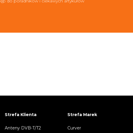
ęp do poradników i ciekawych artykułów
Strefa Klienta
Strefa Marek
Anteny DVB-T/T2
Curver