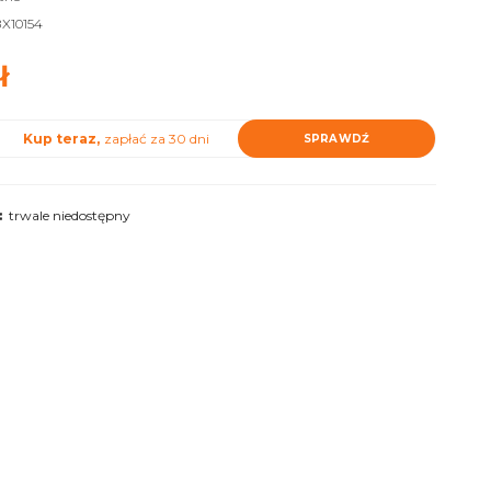
X10154
ł
Kup teraz,
zapłać za 30 dni
SPRAWDŹ
:
trwale niedostępny