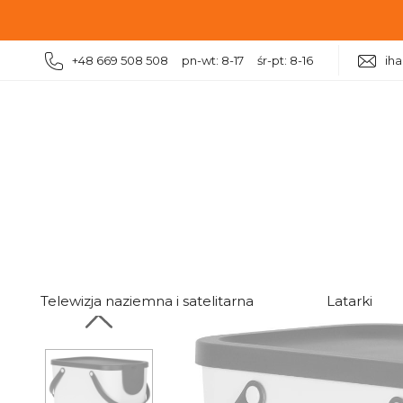
+48 669 508 508 pn-wt: 8-17 śr-pt: 8-16
ih
|
|
|
|
Dom
Kosze na śmieci
Kosze na śmieci uchylne
Telewizja naziemna i satelitarna
Latarki