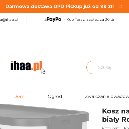
Darmowa dostawa DPD Pickup
już od
99
zł!
aa@ihaa.pl
- Kup Teraz, zapłać za 30 dni!
Kosz na śmieci bioodpady 25L ALBULA biały Rotho
Dom
Ogród
Zwalczanie owadó
Ocena:
Kosz n
biały R
Producent:
Ro