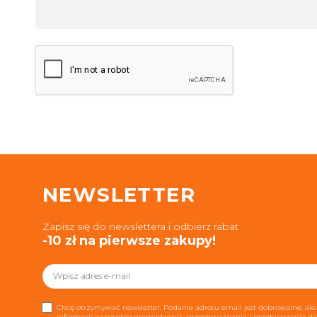
NEWSLETTER
Zapisz się do newslettera i odbierz rabat
-10 zł na pierwsze zakupy!
Chcę otrzymywać newsletter. Podanie adresu email jest dobrowolne, ale 
informacji o sposobie gromadzenia, przechowywania i przetwarzania 