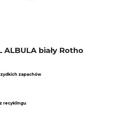
L ALBULA biały Rotho
rzydkich zapachów
 recyklingu