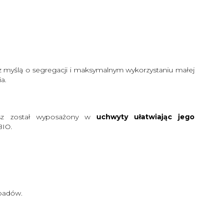
 myślą o segregacji i maksymalnym wykorzystaniu małej
a.
sz został wyposażony w
uchwyty ułatwiając jego
BIO.
dpadów.