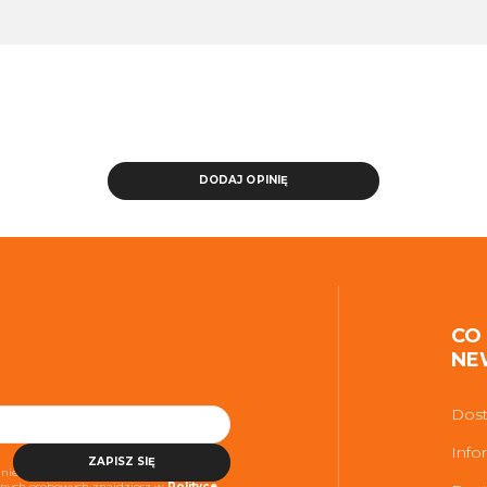
DODAJ OPINIĘ
CO
NE
Dost
Info
ZAPISZ SIĘ
niezbędne do realizacji usługi. Więcej
danych osobowych znajdziesz w
Polityce