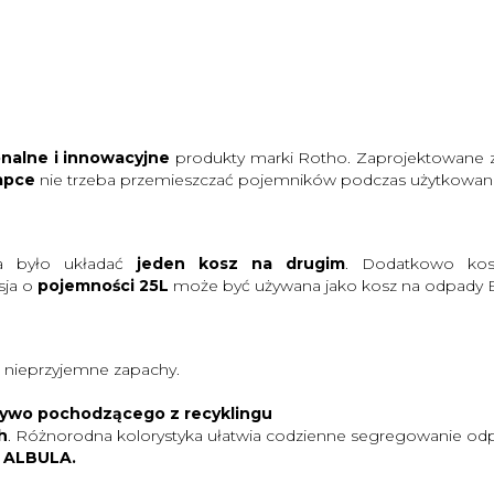
nalne i innowacyjne
produkty marki Rotho. Zaprojektowane z
lapce
nie trzeba przemieszczać pojemników podczas użytkowani
na było układać
jeden kosz na drugim
. Dodatkowo ko
sja o
pojemności 25L
może być używana jako kosz na odpady 
e nieprzyjemne zapachy.
zywo pochodzącego z recyklingu
h
. Różnorodna kolorystyka ułatwia codzienne segregowanie o
i ALBULA.