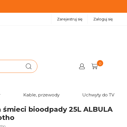
Zarejestruj się
Zaloguj się
0
w
Kable, przewody
Uchwyty do TV
a śmieci bioodpady 25L ALBULA
otho
tho