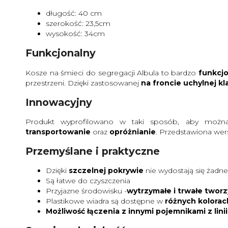
długość: 40 cm
szerokość: 23,5cm
wysokość: 34cm
Funkcjonalny
Kosze na śmieci do segregacji Albula to bardzo
funkcjo
przestrzeni. Dzięki zastosowanej
na froncie uchylnej k
Innowacyjny
Produkt wyprofilowano w taki sposób, aby moż
transportowanie
oraz
opróżnianie
. Przedstawiona wer
Przemyślane i praktyczne
Dzięki
szczelnej pokrywie
nie wydostają się żadn
Są łatwe do czyszczenia
Przyjazne środowisku -
wytrzymałe i trwałe twor
Plastikowe wiadra są dostępne w
różnych kolorac
Możliwość łączenia z innymi pojemnikami z lini