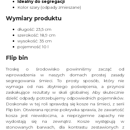
Idealny do segregacji
Kolor szary (odpady zmieszane)
Wymiary produktu
długość: 23,5 cm
szerokość: 18,9 cm
wysokość: 35 cm
pojemność 10 l
Flip bin
Troskę o środowisko powinniśmy zacząć od
wprowadzenia w naszych domach prostej zasady
segregowania śmieci. To prosty sposób, który nie
wymaga od nas zbytniego poświęcenia, a przynosi
zaskakujące rezultaty w skali globalnej. Aby skutecznie
dzielić odpady potrzebujemy odpowiednich pojemników.
Doskonale w tej roli sprawdzą się kosze na śmieci, z serii
Flip bin. Otwierana ręcznie pokrywka sprawia, że zawartość
kosza jest niewidoczna, a nieprzyjemne zapachy nie
wydostają się na zewnątrz. Kosze występują w
stonowanych barwach, dla kontrastu zestawionych z