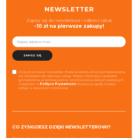
NEWSLETTER
Zapisz się do newslettera i odbierz rabat
-10 zł na pierwsze zakupy!
ZAPISZ SIĘ
Chcę otrzymywać newsletter. Podanie adresu email jest dobrowolne,
ale niezbędne do realizacji usługi. Więcej informacji o sposobie
gromadzenia, przechowywania i przetwarzania danych osobowych
znajdziesz w
Polityce Prywatności
Wyrażoną zgodę możesz
cofnąć w dowolnym momencie.
CO ZYSKUJESZ DZIĘKI NEWSLETTEROWI?