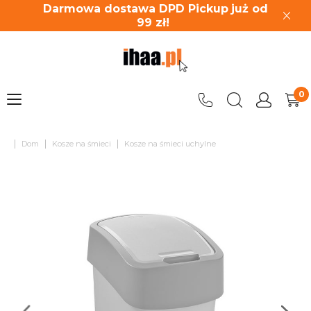
Darmowa dostawa DPD Pickup
już od
99
zł!
|
|
|
Dom
Kosze na śmieci
Kosze na śmieci uchylne