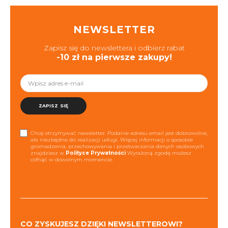
NEWSLETTER
Zapisz się do newslettera i odbierz rabat
-10 zł na pierwsze zakupy!
ZAPISZ SIĘ
Chcę otrzymywać newsletter. Podanie adresu email jest dobrowolne,
ale niezbędne do realizacji usługi. Więcej informacji o sposobie
gromadzenia, przechowywania i przetwarzania danych osobowych
znajdziesz w
Polityce Prywatności
Wyrażoną zgodę możesz
cofnąć w dowolnym momencie.
CO ZYSKUJESZ DZIĘKI NEWSLETTEROWI?