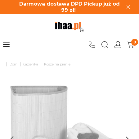
Darmowa dostawa DPD Pickup
już od
99
zł!
|
|
|
Dom
Łazienka
Kosze na pranie