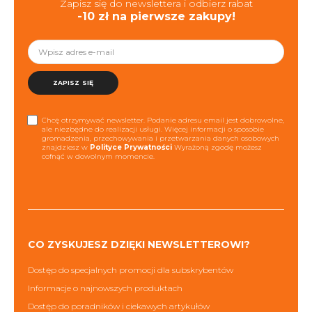
Zapisz się do newslettera i odbierz rabat
-10 zł na pierwsze zakupy!
ZAPISZ SIĘ
Chcę otrzymywać newsletter. Podanie adresu email jest dobrowolne,
ale niezbędne do realizacji usługi. Więcej informacji o sposobie
gromadzenia, przechowywania i przetwarzania danych osobowych
znajdziesz w
Polityce Prywatności
Wyrażoną zgodę możesz
cofnąć w dowolnym momencie.
CO ZYSKUJESZ DZIĘKI NEWSLETTEROWI?
Dostęp do specjalnych promocji dla subskrybentów
Informacje o najnowszych produktach
Dostęp do poradników i ciekawych artykułów