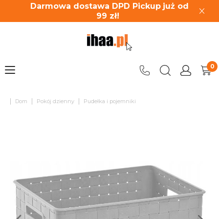
Darmowa dostawa DPD Pickup
już od
99
zł!
|
|
|
Dom
Pokój dzienny
Pudełka i pojemniki