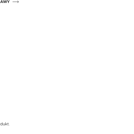
TAWY
tów płatności
dukt.