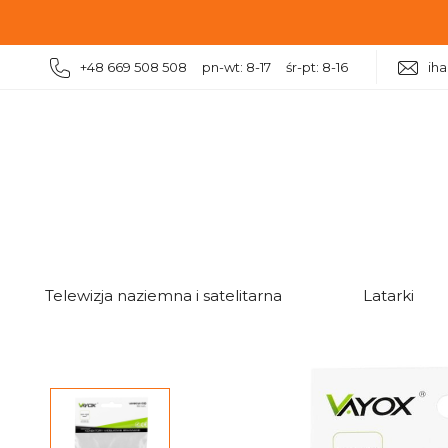
+48 669 508 508 pn-wt: 8-17 śr-pt: 8-16
ih
|
|
|
|
Dom
Warsztat
Konektory elektryczne
Konektor
Telewizja naziemna i satelitarna
Latarki