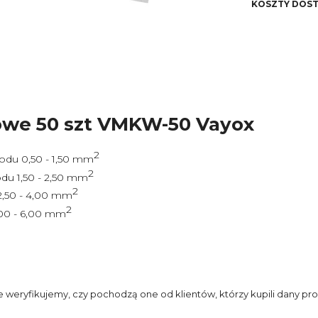
KOSZTY DOS
kosz
owe 50 szt VMKW-50 Vayox
2
odu 0,50 - 1,50 mm
2
odu 1,50 - 2,50 mm
2
2,50 - 4,00 mm
2
,00 - 6,00 mm
e weryfikujemy, czy pochodzą one od klientów, którzy kupili dany pro