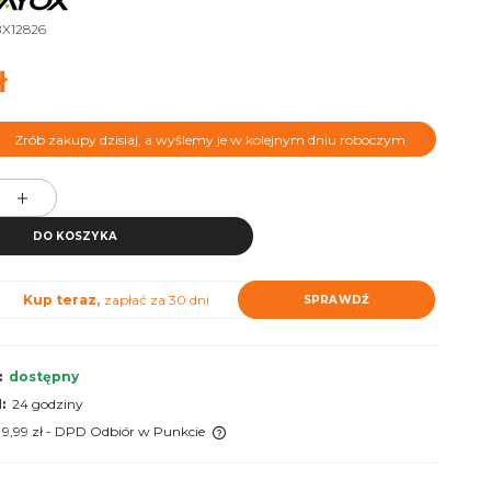
X12826
ł
Zrób zakupy dzisiaj, a wyślemy je w kolejnym dniu roboczym
DO KOSZYKA
Kup teraz,
zapłać za 30 dni
SPRAWDŹ
:
dostępny
:
24 godziny
 9,99 zł
- DPD Odbiór w Punkcie
 nie zawiera ewentualnych