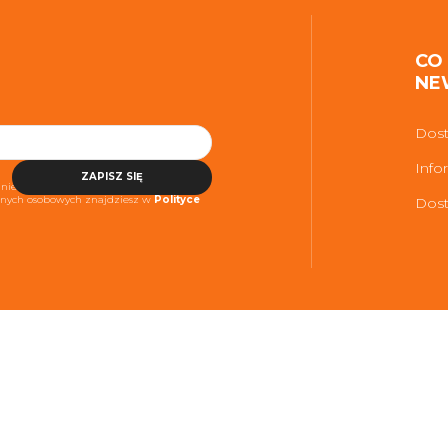
CO
NE
Dost
Info
ZAPISZ SIĘ
niezbędne do realizacji usługi. Więcej
danych osobowych znajdziesz w
Polityce
Dost