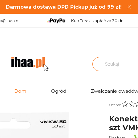
Darmowa dostawa DPD Pickup
już od
99
zł!
aa@ihaa.pl
- Kup Teraz, zapłać za 30 dni!
y izolowane widełkowe 50 szt VMKW-50 Vayox
Dom
Ogród
Zwalczanie owadó
Ocena:
Konekt
szt VM
Producent: