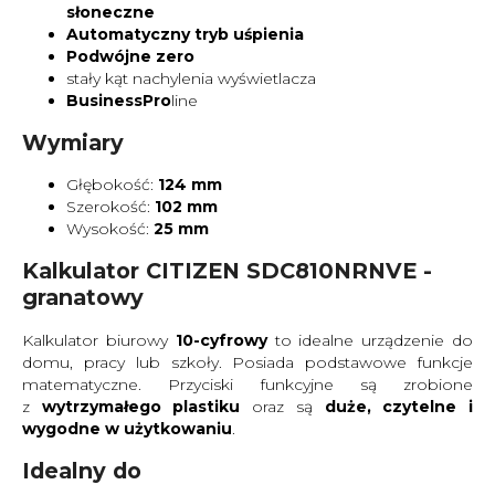
słoneczne
Automatyczny tryb uśpienia
Podwójne zero
stały kąt nachylenia wyświetlacza
BusinessPro
line
Wymiary
Głębokość:
124 mm
Szerokość:
102 mm
Wysokość:
25 mm
Kalkulator CITIZEN SDC810NRNVE -
granatowy
Kalkulator biurowy
10-cyfrowy
to idealne urządzenie do
domu, pracy lub szkoły. Posiada podstawowe funkcje
matematyczne. Przyciski funkcyjne są zrobione
z
wytrzymałego plastiku
oraz są
duże, czytelne i
wygodne w użytkowaniu
.
Idealny do