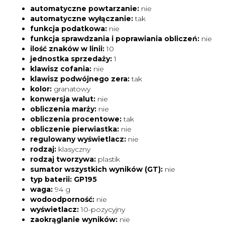
automatyczne powtarzanie:
nie
automatyczne wyłączanie:
tak
funkcja podatkowa:
nie
funkcja sprawdzania i poprawiania obliczeń:
nie
ilość znaków w linii:
10
jednostka sprzedaży:
1
klawisz cofania:
nie
klawisz podwójnego zera:
tak
kolor:
granatowy
konwersja walut:
nie
obliczenia marży:
nie
obliczenia procentowe:
tak
obliczenie pierwiastka:
nie
regulowany wyświetlacz:
nie
rodzaj:
klasyczny
rodzaj tworzywa:
plastik
sumator wszystkich wyników (GT):
nie
typ baterii:
GP195
waga:
94 g
wodoodporność:
nie
wyświetlacz:
10-pozycyjny
zaokrąglanie wyników:
nie