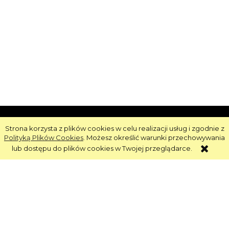
Strona korzysta z plików cookies w celu realizacji usług i zgodnie z
Informacje
Polityką Plików Cookies
. Możesz określić warunki przechowywania
lub dostępu do plików cookies w Twojej przeglądarce.
Obsługa
Strefa Klienta
Strefa Marek