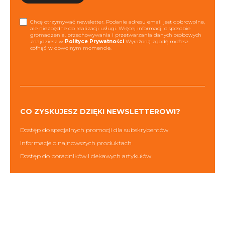
Chcę otrzymywać newsletter. Podanie adresu email jest dobrowolne,
ale niezbędne do realizacji usługi. Więcej informacji o sposobie
gromadzenia, przechowywania i przetwarzania danych osobowych
znajdziesz w
Polityce Prywatności
Wyrażoną zgodę możesz
cofnąć w dowolnym momencie.
CO ZYSKUJESZ DZIĘKI NEWSLETTEROWI?
Dostęp do specjalnych promocji dla subskrybentów
Informacje o najnowszych produktach
Dostęp do poradników i ciekawych artykułów