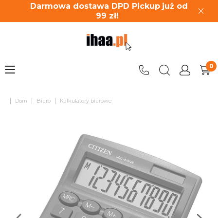
Darmowa dostawa DPD Pickup
już od
99
zł!
|
|
|
Dom
Biuro
Kalkulatory biurowe