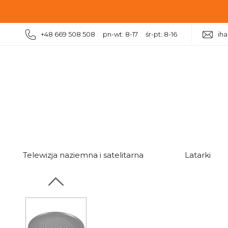
+48 669 508 508 pn-wt: 8-17 śr-pt: 8-16
ih
|
|
|
|
Dom
Kuchnia
Akcesoria kuchenne
Forma do pi
Telewizja naziemna i satelitarna
Latarki