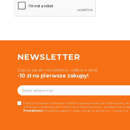
NEWSLETTER
Zapisz się do newslettera i odbierz rabat
-10 zł na pierwsze zakupy!
Chcę otrzymywać newsletter. Podanie adresu email jest dobrowolne, ale 
informacji o sposobie gromadzenia, przechowywania i przetwarzania 
Prywatności
Wyrażoną zgodę możesz cofnąć w dowolnym momencie.