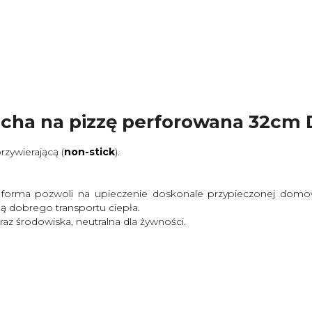
blacha na pizzę perforowana 32
zywierającą (
non-stick
).
ta forma pozwoli na upieczenie doskonale przypieczonej domo
gą dobrego transportu ciepła.
z środowiska, neutralna dla żywności.