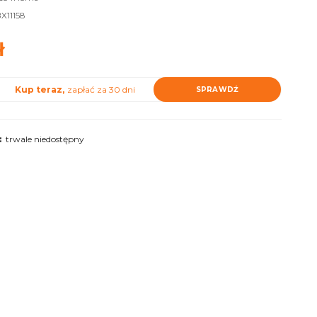
X11158
ł
Kup teraz,
zapłać za 30 dni
SPRAWDŹ
:
trwale niedostępny