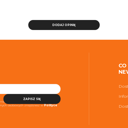
DODAJ OPINIĘ
CO
NE
Dost
Info
ZAPISZ SIĘ
niezbędne do realizacji usługi. Więcej
danych osobowych znajdziesz w
Polityce
Dost