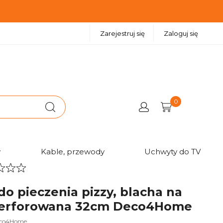
Zarejestruj się
Zaloguj się
0
w
Kable, przewody
Uchwyty do TV
o pieczenia pizzy, blacha na
perforowana 32cm Deco4Home
co4Home