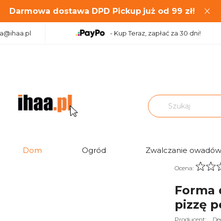
Darmowa dostawa DPD Pickup
już od
99
zł!
aa@ihaa.pl
- Kup Teraz, zapłać za 30 dni!
eczenia pizzy, blacha na pizzę perforowana 32cm Deco4Home
Dom
Ogród
Zwalczanie owadó
Ocena:
Forma d
pizzę 
Producent:
De