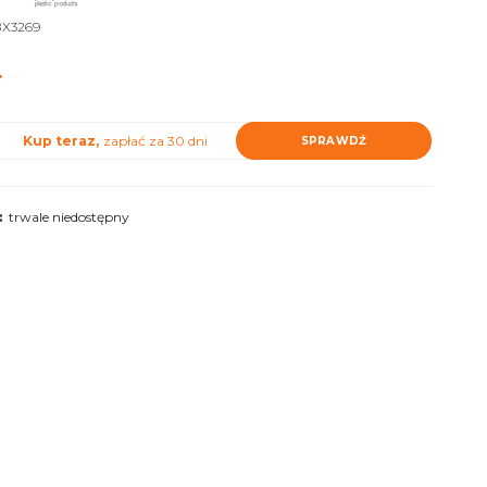
X3269
ł
Kup teraz,
zapłać za 30 dni
SPRAWDŹ
:
trwale niedostępny