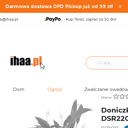
Darmowa dostawa DPD Pickup
już od
99
zł!
aa@ihaa.pl
- Kup Teraz, zapłać za 30 dni!
NDY ROUND - szałwia DSR220-623U Prosperplast
Dom
Ogród
Zwalczanie owadó
Ocena:
Donicz
DSR220
Producent: