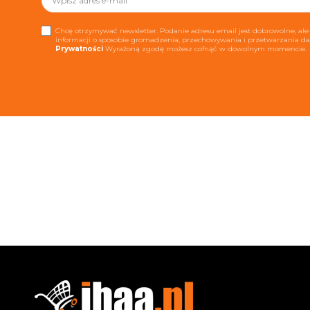
Chcę otrzymywać newsletter. Podanie adresu email jest dobrowolne, ale 
informacji o sposobie gromadzenia, przechowywania i przetwarzania 
Prywatności
Wyrażoną zgodę możesz cofnąć w dowolnym momencie.