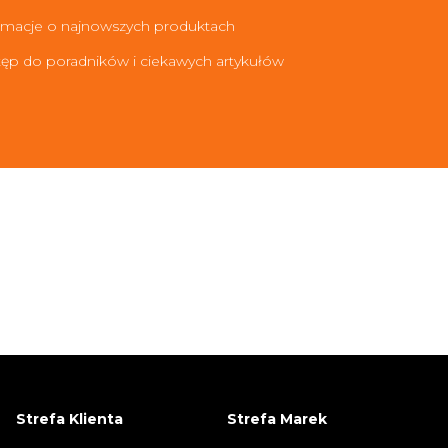
rmacje o najnowszych produktach
ęp do poradników i ciekawych artykułów
Strefa Klienta
Strefa Marek