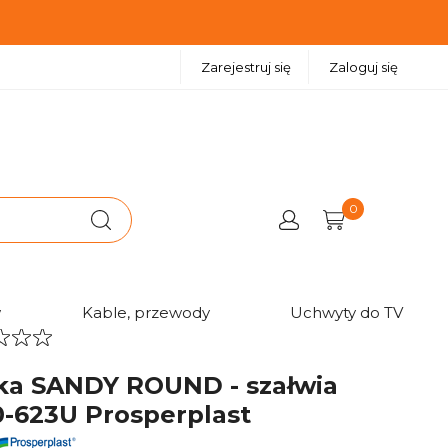
Zarejestruj się
Zaloguj się
0
w
Kable, przewody
Uchwyty do TV
ka SANDY ROUND - szałwia
-623U Prosperplast