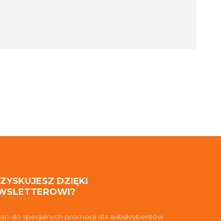
 ZYSKUJESZ DZIĘKI
WSLETTEROWI?
ęp do specjalnych promocji dla subskrybentów