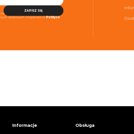
Info
ZAPISZ SIĘ
niezbędne do realizacji usługi. Więcej
danych osobowych znajdziesz w
Polityce
Dost
Informacje
Obsługa