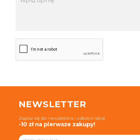
NEWSLETTER
Zapisz się do newslettera i odbierz rabat
-10 zł na pierwsze zakupy!