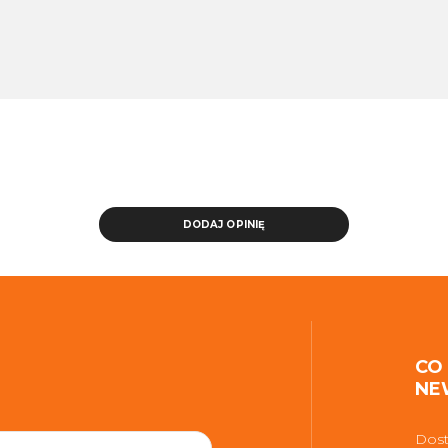
DODAJ OPINIĘ
CO
NE
Dost