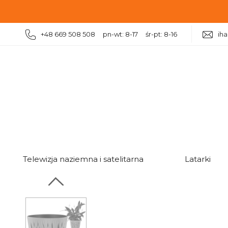
+48 669 508 508 pn-wt: 8-17 śr-pt: 8-16
ih
|
|
|
|
Ogród
Doniczki
Doniczki do domu
Doniczka SA
Telewizja naziemna i satelitarna
Latarki