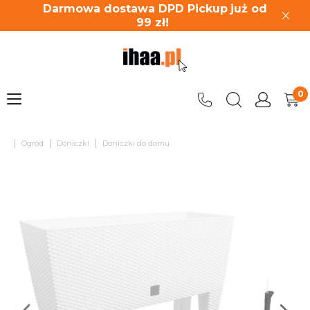
Darmowa dostawa DPD Pickup
już od
99
zł!
|
|
|
Ogród
Doniczki
Doniczki do domu