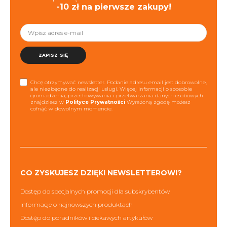
-10 zł na pierwsze zakupy!
ZAPISZ SIĘ
Chcę otrzymywać newsletter. Podanie adresu email jest dobrowolne,
ale niezbędne do realizacji usługi. Więcej informacji o sposobie
gromadzenia, przechowywania i przetwarzania danych osobowych
znajdziesz w
Polityce Prywatności
Wyrażoną zgodę możesz
cofnąć w dowolnym momencie.
CO ZYSKUJESZ DZIĘKI NEWSLETTEROWI?
Dostęp do specjalnych promocji dla subskrybentów
Informacje o najnowszych produktach
Dostęp do poradników i ciekawych artykułów