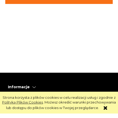
Informacje
Obsługa
Strona korzysta z plików cookies w celu realizacji usług i zgodnie z
Polityką Plików Cookies
. Możesz określić warunki przechowywania
Strefa Klienta
lub dostępu do plików cookies w Twojej przeglądarce.
Strefa Marek