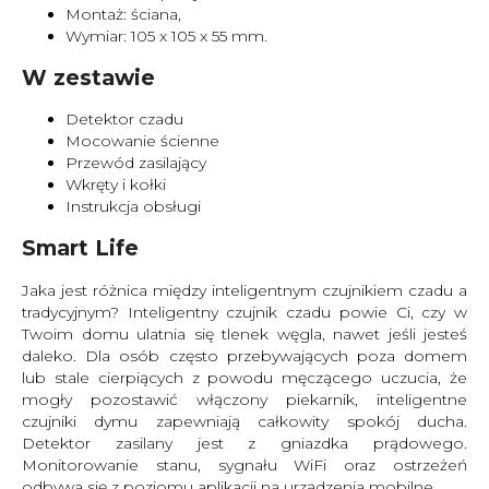
Montaż: ściana,
Wymiar: 105 x 105 x 55 mm.
W zestawie
Detektor czadu
Mocowanie ścienne
Przewód zasilający
Wkręty i kołki
Instrukcja obsługi
Smart Life
Jaka jest różnica między inteligentnym czujnikiem czadu a
tradycyjnym? Inteligentny czujnik czadu powie Ci, czy w
Twoim domu ulatnia się tlenek węgla, nawet jeśli jesteś
daleko. Dla osób często przebywających poza domem
lub stale cierpiących z powodu męczącego uczucia, że
mogły pozostawić włączony piekarnik, inteligentne
czujniki dymu zapewniają całkowity spokój ducha.
Detektor zasilany jest z gniazdka prądowego.
Monitorowanie stanu, sygnału WiFi oraz ostrzeżeń
odbywa się z poziomu aplikacji na urządzenia mobilne.