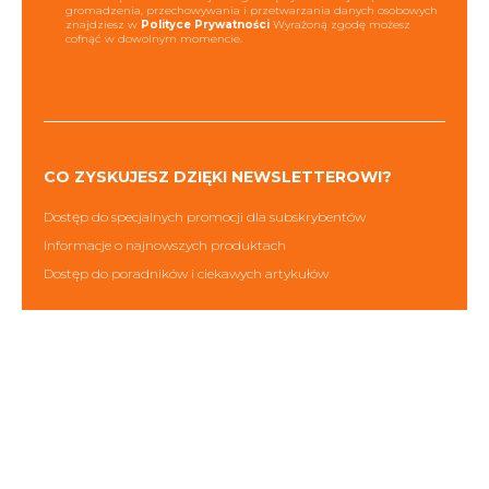
gromadzenia, przechowywania i przetwarzania danych osobowych
znajdziesz w
Polityce Prywatności
Wyrażoną zgodę możesz
cofnąć w dowolnym momencie.
CO ZYSKUJESZ DZIĘKI NEWSLETTEROWI?
Dostęp do specjalnych promocji dla subskrybentów
Informacje o najnowszych produktach
Dostęp do poradników i ciekawych artykułów