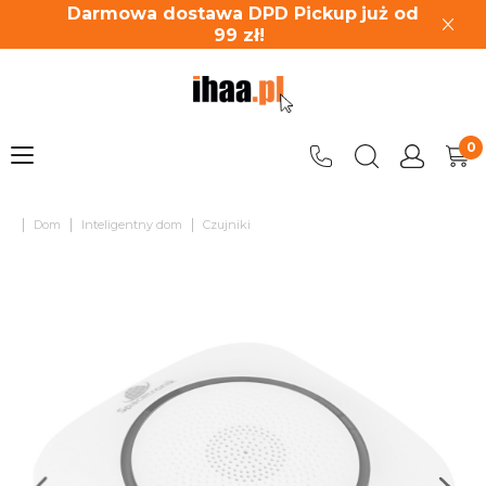
Darmowa dostawa DPD Pickup
już od
99
zł!
|
|
|
Dom
Inteligentny dom
Czujniki