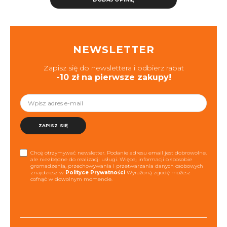
NEWSLETTER
Zapisz się do newslettera i odbierz rabat
-10 zł na pierwsze zakupy!
ZAPISZ SIĘ
Chcę otrzymywać newsletter. Podanie adresu email jest dobrowolne,
ale niezbędne do realizacji usługi. Więcej informacji o sposobie
gromadzenia, przechowywania i przetwarzania danych osobowych
znajdziesz w
Polityce Prywatności
Wyrażoną zgodę możesz
cofnąć w dowolnym momencie.