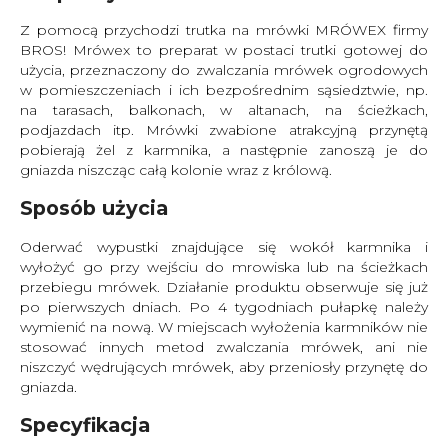
Z pomocą przychodzi trutka na mrówki MRÓWEX firmy
BROS! Mrówex to preparat w postaci trutki gotowej do
użycia, przeznaczony do zwalczania mrówek ogrodowych
w pomieszczeniach i ich bezpośrednim sąsiedztwie, np.
na tarasach, balkonach, w altanach, na ścieżkach,
podjazdach itp. Mrówki zwabione atrakcyjną przynętą
pobierają żel z karmnika, a następnie zanoszą je do
gniazda niszcząc całą kolonie wraz z królową.
Sposób użycia
Oderwać wypustki znajdujące się wokół karmnika i
wyłożyć go przy wejściu do mrowiska lub na ścieżkach
przebiegu mrówek. Działanie produktu obserwuje się już
po pierwszych dniach. Po 4 tygodniach pułapkę należy
wymienić na nową. W miejscach wyłożenia karmników nie
stosować innych metod zwalczania mrówek, ani nie
niszczyć wędrujących mrówek, aby przeniosły przynętę do
gniazda.
Specyfikacja