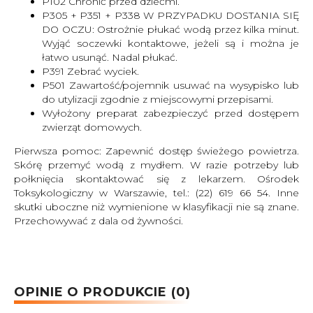
P102 Chronić przed dziećmi.
P305 + P351 + P338 W PRZYPADKU DOSTANIA SIĘ
DO OCZU: Ostrożnie płukać wodą przez kilka minut.
Wyjąć soczewki kontaktowe, jeżeli są i można je
łatwo usunąć. Nadal płukać.
P391 Zebrać wyciek.
P501 Zawartość/pojemnik usuwać na wysypisko lub
do utylizacji zgodnie z miejscowymi przepisami.
Wyłożony preparat zabezpieczyć przed dostępem
zwierząt domowych.
Pierwsza pomoc: Zapewnić dostęp świeżego powietrza.
Skórę przemyć wodą z mydłem. W razie potrzeby lub
połknięcia skontaktować się z lekarzem. Ośrodek
Toksykologiczny w Warszawie, tel.: (22) 619 66 54. Inne
skutki uboczne niż wymienione w klasyfikacji nie są znane.
Przechowywać z dala od żywności.
OPINIE O PRODUKCIE (0)