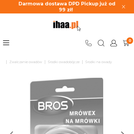
Darmowa dostawa DPD Pickup
już od
99
zł!
|
|
|
Zwalczanie owadów
Środki owadobójcze
Środki na owady